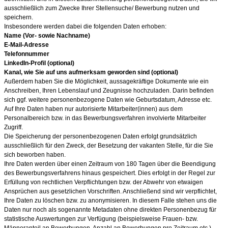
ausschließlich zum Zwecke Ihrer Stellensuche/ Bewerbung nutzen und
speichern.
Insbesondere werden dabei die folgenden Daten erhoben:
Name (Vor- sowie Nachname)
E-Mail-Adresse
Telefonnummer
LinkedIn-Profil (optional)
Kanal, wie Sie auf uns aufmerksam geworden sind (optional)
Außerdem haben Sie die Möglichkeit, aussagekräftige Dokumente wie ein
Anschreiben, Ihren Lebenslauf und Zeugnisse hochzuladen. Darin befinden
sich ggf. weitere personenbezogene Daten wie Geburtsdatum, Adresse etc.
Auf Ihre Daten haben nur autorisierte Mitarbeiter(innen) aus dem
Personalbereich bzw. in das Bewerbungsverfahren involvierte Mitarbeiter
Zugriff.
Die Speicherung der personenbezogenen Daten erfolgt grundsätzlich
ausschließlich für den Zweck, der Besetzung der vakanten Stelle, für die Sie
sich beworben haben.
Ihre Daten werden über einen Zeitraum von
180
Tagen über die Beendigung
des Bewerbungsverfahrens hinaus gespeichert. Dies erfolgt in der Regel zur
Erfüllung von rechtlichen Verpflichtungen bzw. der Abwehr von etwaigen
Ansprüchen aus gesetzlichen Vorschriften. Anschließend sind wir verpflichtet,
Ihre Daten zu löschen bzw. zu anonymisieren. In diesem Falle stehen uns die
Daten nur noch als sogenannte Metadaten ohne direkten Personenbezug für
statistische Auswertungen zur Verfügung (beispielsweise Frauen- bzw.
Männeranteil an Bewerbungen, Anzahl an Bewerbungen pro Zeitraum etc.).